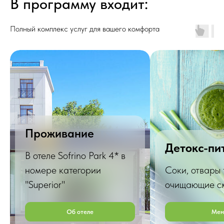
В программу входит:
Полный комплекс услуг для вашего комфорта
Проживание
Детокс-пи
В отеле Sofrino Park 4* в
номере категории
Соки, отвары 
"Superior"
очищающие с
Об отеле
Ме